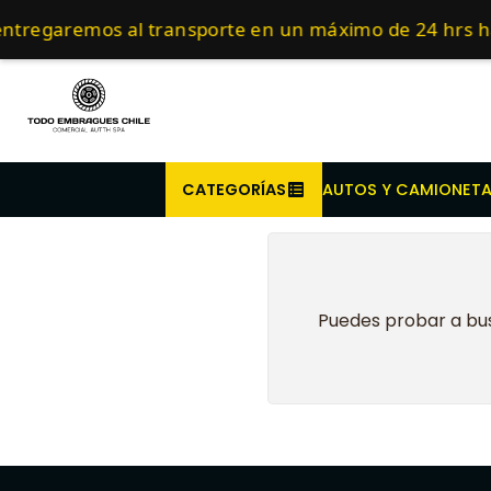
Inicio
Embragues para camiones y
Compra antes de l
ntregaremos al transporte en un máximo de 24 hrs h
CATEGORÍAS
AUTOS Y CAMIONET
Puedes probar a bus