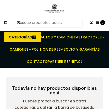
R
Compra antes de las 10 AM de Lunes a Viernes y
e
entregaremos al transporte en un máximo de 24 hrs hábiles.
0
Inicio
Embragues para camiones y buses - Discos - Prensas -
Rodamientos - Kit completo
Chevrolet
CATEGORÍAS
AUTOS Y CAMIONETAS
TRACTORES
Chevrolet
CAMIONES
POLÍTICA DE REEMBOLSO Y GARANTÍAS
CONTACTO
PARTNER REPNET.CL
Todavía no hay productos disponibles
aquí
Puedes probar a buscar en otras
categorías o utilizar la barra de búsqueda