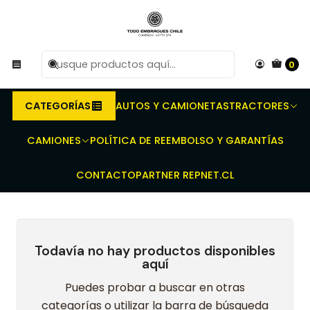
R
Compra antes de las 10 AM de Lunes a Viernes y
e
entregaremos al transporte en un máximo de 24 hrs hábiles.
0
Inicio
Embragues para camiones y buses - Discos - Prensas -
Rodamientos - Kit completo
FORD
NEW CARGO
1723 2012->
CATEGORÍAS
AUTOS Y CAMIONETAS
TRACTORES
1723 2012->
CAMIONES
POLÍTICA DE REEMBOLSO Y GARANTÍAS
CONTACTO
PARTNER REPNET.CL
Todavía no hay productos disponibles
aquí
Puedes probar a buscar en otras
categorías o utilizar la barra de búsqueda