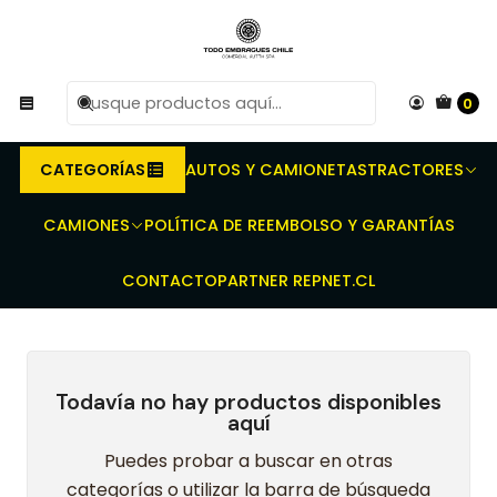
R
Compra antes de las 10 AM de Lunes a Viernes y
e
entregaremos al transporte en un máximo de 24 hrs hábiles.
0
Inicio
Embragues para Tractores - Prensas dobles - Discos de
embrague - Discos toma Fuerza
John Deere
3040
CATEGORÍAS
AUTOS Y CAMIONETAS
TRACTORES
3040
CAMIONES
POLÍTICA DE REEMBOLSO Y GARANTÍAS
CONTACTO
PARTNER REPNET.CL
Todavía no hay productos disponibles
aquí
Puedes probar a buscar en otras
categorías o utilizar la barra de búsqueda