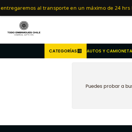
Inicio
Embragues para Tr
Compra antes de l
entregaremos al transporte en un máximo de 24 hrs 
CATEGORÍAS
AUTOS Y CAMIONET
Puedes probar a bus