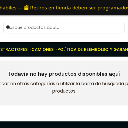
actores - Prensas dobles - Discos de embrague - Discos toma Fu
as 10 AM de Lunes a Viernes y entregaremos al transporte en un máxi
hábiles — 🏬 Retiros en tienda deben ser programad
TD80
AS
TRACTORES
CAMIONES
POLÍTICA DE REEMBOLSO Y GARAN
Todavía no hay productos disponibles aquí
car en otras categorías o utilizar la barra de búsqueda 
productos.