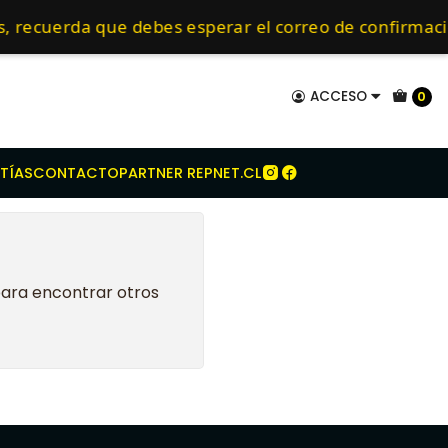
erza
New Holland
TD80
mo de 24 hrs hábiles.
os, recuerda que debes esperar el correo de confirm
ACCESO
0
TÍAS
CONTACTO
PARTNER REPNET.CL
para encontrar otros