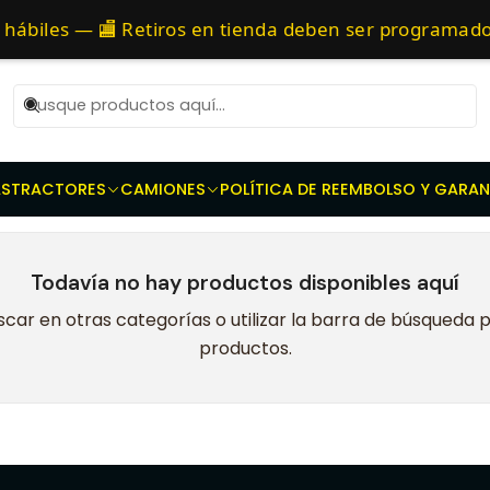
amiones y buses - Discos - Prensas - Rodamientos - Kit complet
as 10 AM de Lunes a Viernes y entregaremos al transporte en un máxi
 hábiles — 🏬 Retiros en tienda deben ser programad
9-15
AS
TRACTORES
CAMIONES
POLÍTICA DE REEMBOLSO Y GARAN
Todavía no hay productos disponibles aquí
car en otras categorías o utilizar la barra de búsqueda 
productos.