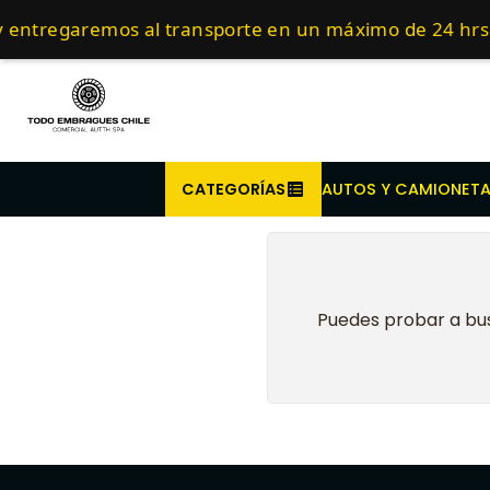
Inicio
Embragues para c
Compra antes de l
 entregaremos al transporte en un máximo de 24 hrs
CATEGORÍAS
AUTOS Y CAMIONET
Puedes probar a bus