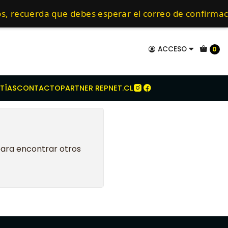
o
FORD
CARGO
9-15
mo de 24 hrs hábiles.
os, recuerda que debes esperar el correo de confir
ACCESO
0
TÍAS
CONTACTO
PARTNER REPNET.CL
para encontrar otros