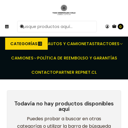
R
Compra antes de las 10 AM de Lunes a Viernes y
e
entregaremos al transporte en un máximo de 24 hrs hábiles.
0
Inicio
Embragues para Tractores - Prensas dobles - Discos de
embrague - Discos toma Fuerza
MASSEY FERGUSON
CATEGORÍAS
AUTOS Y CAMIONETAS
TRACTORES
MASSEY FERGUSON
CAMIONES
POLÍTICA DE REEMBOLSO Y GARANTÍAS
CONTACTO
PARTNER REPNET.CL
Todavía no hay productos disponibles
aquí
Puedes probar a buscar en otras
categorías o utilizar la barra de búsqueda