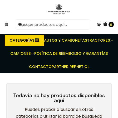
R
Compra antes de las 10 AM de Lunes a Viernes y
e
entregaremos al transporte en un máximo de 24 hrs hábiles.
0
Inicio
Embragues para camiones y buses - Discos - Prensas -
Rodamientos - Kit completo
Chevrolet
NQR
CATEGORÍAS
AUTOS Y CAMIONETAS
TRACTORES
NQR
CAMIONES
POLÍTICA DE REEMBOLSO Y GARANTÍAS
CONTACTO
PARTNER REPNET.CL
Todavía no hay productos disponibles
aquí
Puedes probar a buscar en otras
categorías o utilizar la barra de búsqueda