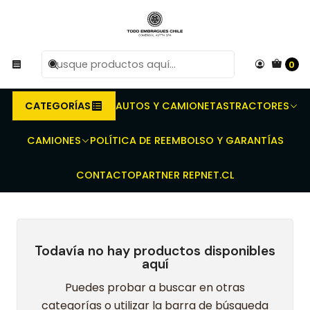
R
Compra antes de las 10 AM de Lunes a Viernes y
e
entregaremos al transporte en un máximo de 24 hrs hábiles.
0
Inicio
Embragues para camiones y buses - Discos - Prensas -
Rodamientos - Kit completo
SCANIA
SERIE 4
CATEGORÍAS
AUTOS Y CAMIONETAS
TRACTORES
SERIE 4
CAMIONES
POLÍTICA DE REEMBOLSO Y GARANTÍAS
CONTACTO
PARTNER REPNET.CL
Todavía no hay productos disponibles
aquí
Puedes probar a buscar en otras
categorías o utilizar la barra de búsqueda