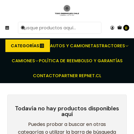
R
Compra antes de las 10 AM de Lunes a Viernes y
e
entregaremos al transporte en un máximo de 24 hrs hábiles.
0
Inicio
Embragues para Tractores - Prensas dobles - Discos de
embrague - Discos toma Fuerza
VALTRA/VALMET
BF(65/75) / VT78
CATEGORÍAS
AUTOS Y CAMIONETAS
TRACTORES
BF(65/75) / VT78
CAMIONES
POLÍTICA DE REEMBOLSO Y GARANTÍAS
CONTACTO
PARTNER REPNET.CL
Todavía no hay productos disponibles
aquí
Puedes probar a buscar en otras
categorías o utilizar la barra de búsqueda