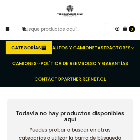
R
Compra antes de las 10 AM de Lunes a Viernes y
e
entregaremos al transporte en un máximo de 24 hrs hábiles.
0
Inicio
Embragues para camionetas - autos - furgones -
minibuses
Kia
CATEGORÍAS
AUTOS Y CAMIONETAS
TRACTORES
Kia
CAMIONES
POLÍTICA DE REEMBOLSO Y GARANTÍAS
CONTACTO
PARTNER REPNET.CL
Todavía no hay productos disponibles
aquí
Puedes probar a buscar en otras
categorías o utilizar la barra de búsqueda