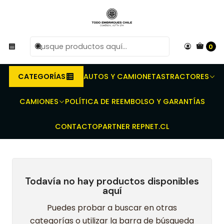
R
Compra antes de las 10 AM de Lunes a Viernes y
e
entregaremos al transporte en un máximo de 24 hrs hábiles.
0
Inicio
Embragues para camiones y buses - Discos - Prensas -
Rodamientos - Kit completo
FORD
CARGO
2632E
2932E
5032E
CATEGORÍAS
AUTOS Y CAMIONETAS
TRACTORES
5032E
CAMIONES
POLÍTICA DE REEMBOLSO Y GARANTÍAS
CONTACTO
PARTNER REPNET.CL
Todavía no hay productos disponibles
aquí
Puedes probar a buscar en otras
categorías o utilizar la barra de búsqueda