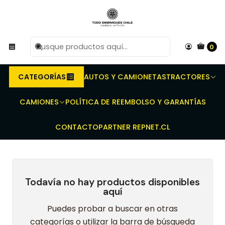
R
Compra antes de las 10 AM de Lunes a Viernes y
e
entregaremos al transporte en un máximo de 24 hrs hábiles.
0
Inicio
Embragues para camiones y buses - Discos - Prensas -
Rodamientos - Kit completo
HINO
SERIE 300 TODOS
CATEGORÍAS
AUTOS Y CAMIONETAS
TRACTORES
SERIE 300 TODOS
CAMIONES
POLÍTICA DE REEMBOLSO Y GARANTÍAS
CONTACTO
PARTNER REPNET.CL
Todavía no hay productos disponibles
aquí
Puedes probar a buscar en otras
categorías o utilizar la barra de búsqueda