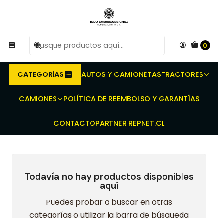
R
Compra antes de las 10 AM de Lunes a Viernes y
e
entregaremos al transporte en un máximo de 24 hrs hábiles.
0
Inicio
Embragues para camiones y buses - Discos - Prensas -
Rodamientos - Kit completo
HINO
XZU 6.5
CATEGORÍAS
AUTOS Y CAMIONETAS
TRACTORES
XZU 6.5
CAMIONES
POLÍTICA DE REEMBOLSO Y GARANTÍAS
CONTACTO
PARTNER REPNET.CL
Todavía no hay productos disponibles
aquí
Puedes probar a buscar en otras
categorías o utilizar la barra de búsqueda