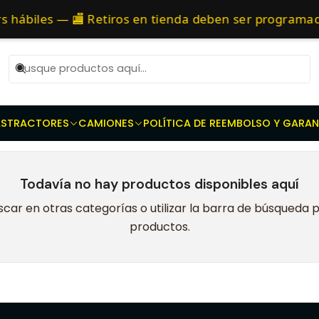
ores - Prensas dobles - Discos de embrague - Discos toma Fuer
as 10 AM de Lunes a Viernes y entregaremos al transporte en un máxi
s hábiles — 🏬 Retiros en tienda deben ser programa
vt800
AS
TRACTORES
CAMIONES
POLÍTICA DE REEMBOLSO Y GARAN
Todavía no hay productos disponibles aquí
car en otras categorías o utilizar la barra de búsqueda 
productos.