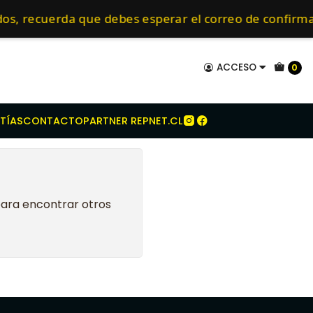
za
VALTRA
VALMET
vt800
mo de 24 hrs hábiles.
dos, recuerda que debes esperar el correo de confi
ACCESO
0
TÍAS
CONTACTO
PARTNER REPNET.CL
para encontrar otros