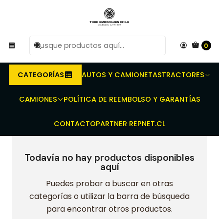
R
Compra antes de las 10 AM de Lunes a Viernes y
e
entregaremos al transporte en un máximo de 24 hrs hábiles.
0
Inicio
TODO EMBRAGUES
CATEGORÍAS
AUTOS Y CAMIONETAS
TRACTORES
TODO EMBRAGUES
CAMIONES
POLÍTICA DE REEMBOLSO Y GARANTÍAS
CONTACTO
PARTNER REPNET.CL
Todavía no hay productos disponibles
aquí
Puedes probar a buscar en otras
categorías o utilizar la barra de búsqueda
para encontrar otros productos.