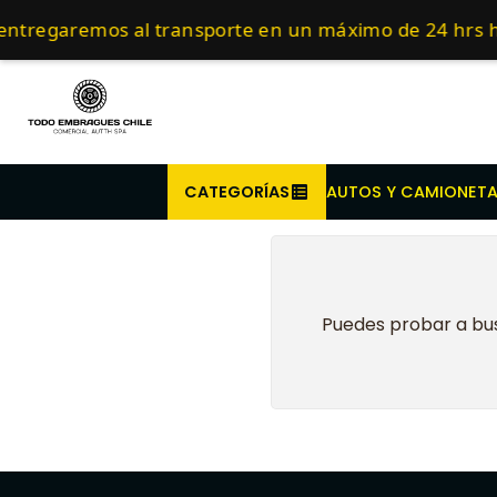
Inicio
Embragues para Tr
Compra antes de l
entregaremos al transporte en un máximo de 24 hrs h
CATEGORÍAS
AUTOS Y CAMIONET
Puedes probar a bus