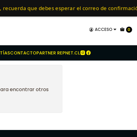
uerza
John Deere
2140
mo de 24 hrs hábiles.
s, recuerda que debes esperar el correo de confirm
ACCESO
0
TÍAS
CONTACTO
PARTNER REPNET.CL
para encontrar otros