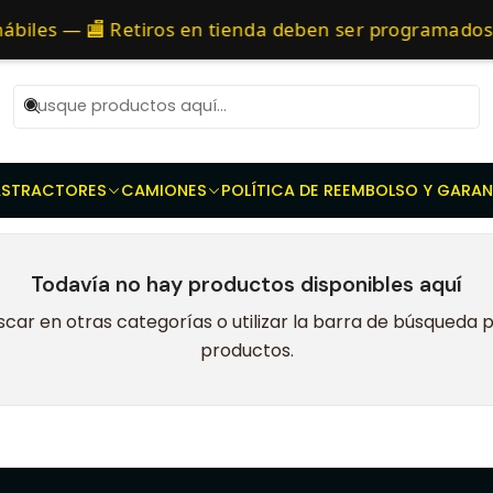
actores - Prensas dobles - Discos de embrague - Discos toma F
as 10 AM de Lunes a Viernes y entregaremos al transporte en un máxi
ábiles — 🏬 Retiros en tienda deben ser programado
2140
AS
TRACTORES
CAMIONES
POLÍTICA DE REEMBOLSO Y GARAN
Todavía no hay productos disponibles aquí
car en otras categorías o utilizar la barra de búsqueda 
productos.