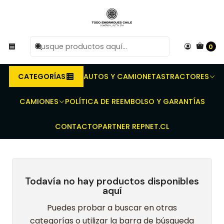
R
Compra antes de las 10 AM de Lunes a Viernes y
e
entregaremos al transporte en un máximo de 24 hrs hábiles.
0
Inicio
Embragues para Tractores - Prensas dobles - Discos de
embrague - Discos toma Fuerza
New Holland
NH 5600
6600
CATEGORÍAS
AUTOS Y CAMIONETAS
TRACTORES
6600
CAMIONES
POLÍTICA DE REEMBOLSO Y GARANTÍAS
CONTACTO
PARTNER REPNET.CL
Todavía no hay productos disponibles
aquí
Puedes probar a buscar en otras
categorías o utilizar la barra de búsqueda