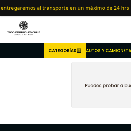
Inicio
Embragues para Tractor
Compra antes de l
entregaremos al transporte en un máximo de 24 hrs 
CATEGORÍAS
AUTOS Y CAMIONET
Puedes probar a bus