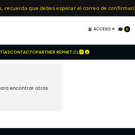
New Holland
NH 5610
5630
mo de 24 hrs hábiles.
os, recuerda que debes esperar el correo de confirm
ACCESO
0
TÍAS
CONTACTO
PARTNER REPNET.CL
para encontrar otros