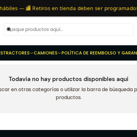
es - Prensas dobles - Discos de embrague - Discos toma Fuerza
as 10 AM de Lunes a Viernes y entregaremos al transporte en un máxi
hábiles — 🏬 Retiros en tienda deben ser programad
5630
AS
TRACTORES
CAMIONES
POLÍTICA DE REEMBOLSO Y GARAN
Todavía no hay productos disponibles aquí
car en otras categorías o utilizar la barra de búsqueda 
productos.