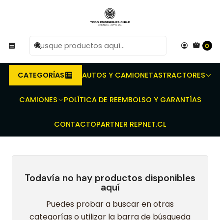
R
Compra antes de las 10 AM de Lunes a Viernes y
e
entregaremos al transporte en un máximo de 24 hrs hábiles.
0
Inicio
Embragues para Tractores - Prensas dobles - Discos de
embrague - Discos toma Fuerza
New Holland
TM 130
135
CATEGORÍAS
AUTOS Y CAMIONETAS
TRACTORES
135
CAMIONES
POLÍTICA DE REEMBOLSO Y GARANTÍAS
CONTACTO
PARTNER REPNET.CL
Todavía no hay productos disponibles
aquí
Puedes probar a buscar en otras
categorías o utilizar la barra de búsqueda