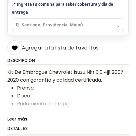
📍 Ingresa tu comuna para saber cobertura y día de
entrega
⌄
Agregar a la lista de favoritos
DESCRIPCIÓN
Kit De Embrague Chevrolet Isuzu Nkr 3.0 4jj1 2007-
2020 con garantía y calidad certificada.
Prensa
Disco
Rodamiento de empuje
Somos especialistas en embragues desde 2019,
Leer más
ofreciendo precios bajos y asesoría experta.
DETALLES