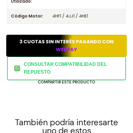
Utilizado:
Kit De Embrague Chevrolet Isuzu Nkr 3.0 4jj1 2019
Kit De Embrague Chevrolet Isuzu Nkr 3.0 4jj1 2020
Código Motor:
4HF1 / 4JJ1 / 4HE1
3 CUOTAS SIN INTERÉS PAGANDO CON
WEBPAY
CONSULTAR COMPATIBILIDAD DEL
REPUESTO
COMPARTIR ESTE PRODUCTO
También podría interesarte
uno de estos