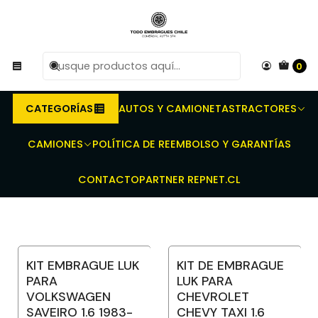
R
Compra antes de las 10 AM de Lunes a Viernes y
e
entregaremos al transporte en un máximo de 24 hrs hábiles.
0
Inicio
Repuestos para vehículos automotrices
Repuestos de transmisión
Kit de Embragues
CATEGORÍAS
AUTOS Y CAMIONETAS
TRACTORES
Kit de Embragues
CAMIONES
POLÍTICA DE REEMBOLSO Y GARANTÍAS
CONTACTO
PARTNER REPNET.CL
Filtros
KIT EMBRAGUE LUK
KIT DE EMBRAGUE
PARA
LUK PARA
VOLKSWAGEN
CHEVROLET
SAVEIRO 1.6 1983-
CHEVY TAXI 1.6