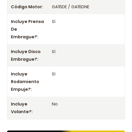
Código Motor:
GA16DE / GA16DNE
1995 1996 1997 1998 1999 2000 2001 2002
30001-F410B 30001-F4225 30001-F4226
Incluye Prensa
Sí
Información importante
De
Embrague?:
- Mejora el rendimiento y la confiabilidad con este kit.
- No olvides consultar la aplicación con tu chasis o datos del
Incluye Disco
Sí
vehículo.
Embrague?:
Incluye
Sí
Rodamiento
Empuje?:
Incluye
No
Volante?: