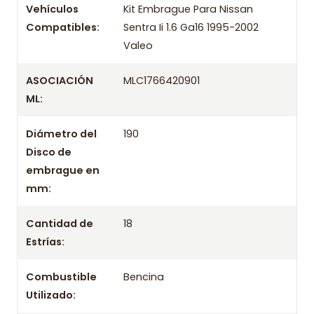
Vehículos
Kit Embrague Para Nissan
Compatibles:
Sentra Ii 1.6 Ga16 1995-2002
OEM
/ Códigos equivalentes
Valeo
Información técnica
ASOCIACIÓN
MLC1766420901
Producto
ML:
Información de compra
Diámetro del
190
Disco de
Entrega el mismo día en comunas aplicables de Santiago si
embrague en
compras antes de las 10:30 de lunes a viernes. Realizamos
despachos a todo Chile.
mm:
Incluye
Cantidad de
18
- Prensa
Estrías:
- Disco
Combustible
Bencina
- Rodamiento / Collarín
Utilizado:
Aplicación por años