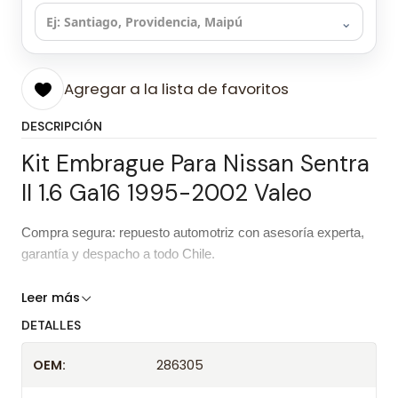
⌄
Agregar a la lista de favoritos
DESCRIPCIÓN
Kit Embrague Para Nissan Sentra
II 1.6 Ga16 1995-2002 Valeo
Compra segura: repuesto automotriz con asesoría experta,
garantía y despacho a todo Chile.
Características del repuesto
Leer más
DETALLES
Kit Embrague Para Nissan Sentra II
Producto
1.6 Ga16 1995-2002 Valeo
OEM:
286305
Marca
Valeo