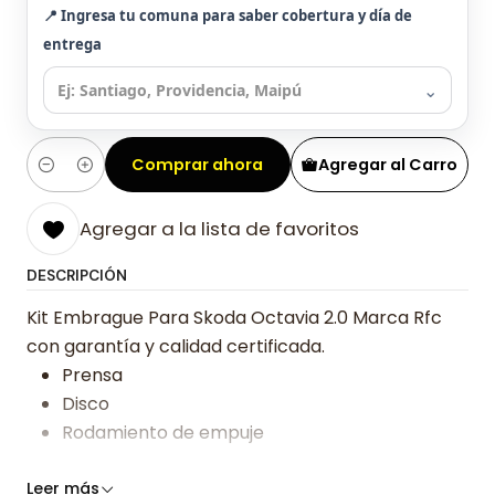
📍 Ingresa tu comuna para saber cobertura y día de
entrega
⌄
Comprar ahora
Agregar al Carro
Cantidad
Agregar a la lista de favoritos
DESCRIPCIÓN
Kit Embrague Para Skoda Octavia 2.0 Marca Rfc
con garantía y calidad certificada.
Prensa
Disco
Rodamiento de empuje
Somos especialistas en embragues desde 2019,
Leer más