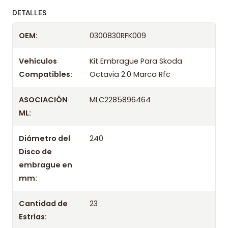
ofreciendo precios bajos y asesoría experta.
DETALLES
Despacharemos el producto con transportista en
OEM:
0300830RFK009
un máximo de 24 hrs hábiles o retira gratis en
tienda previo correo de confirmación.
Vehículos
Kit Embrague Para Skoda
Compatibles:
Octavia 2.0 Marca Rfc
ASOCIACIÓN
MLC2285896464
ML:
Diámetro del
240
Disco de
embrague en
mm:
Cantidad de
23
Estrías: