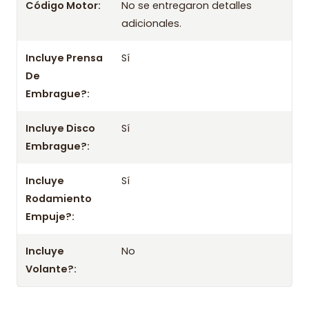
Código Motor:
No se entregaron detalles
Prensa 8-94105-062-0 / Disco 8-94229-388-0 / Roda 8-
adicionales.
94101-243-0
Información importante
Incluye Prensa
Sí
- Mejora el rendimiento y la confiabilidad con este kit.
De
Embrague?:
- No olvides consultar la aplicación con tu chasis o datos del
vehículo.
Incluye Disco
Sí
Embrague?:
Incluye
Sí
Rodamiento
Empuje?:
Incluye
No
Volante?: