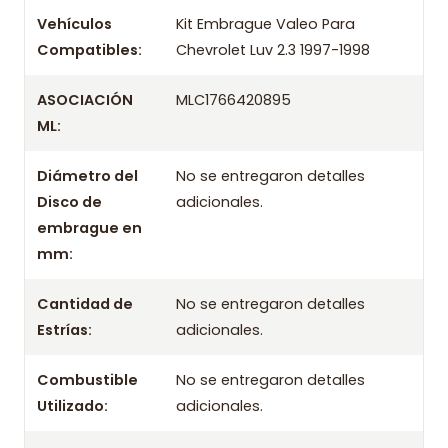
OEM
/ Códigos equivalentes
Vehículos
Kit Embrague Valeo Para
Compatibles:
Chevrolet Luv 2.3 1997-1998
Información técnica
Producto
ASOCIACIÓN
MLC1766420895
ML:
Información de compra
Diámetro del
No se entregaron detalles
Entrega el mismo día en comunas aplicables de Santiago si
Disco de
adicionales.
compras antes de las 10:30 de lunes a viernes. Realizamos
despachos a todo Chile.
embrague en
mm:
Incluye
- Prensa
Cantidad de
No se entregaron detalles
- Disco
Estrías:
adicionales.
- Rodamiento / Collarín
Combustible
No se entregaron detalles
Aplicación por años
Utilizado:
adicionales.
1997 1998