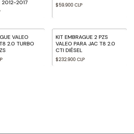
 2012-2017
$59.900 CLP
P
AGUE VALEO
KIT EMBRAGUE 2 PZS
le
No disponible
T8 2.0 TURBO
VALEO PARA JAC T8 2.0
PZS
CTI DIÉSEL
LP
$232.900 CLP