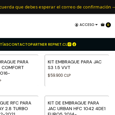
ues
Embragues para Jac
mo de 24 hrs hábiles.
cuerda que debes esperar el correo de confirmación
ACCESO
0
TÍAS
CONTACTO
PARTNER REPNET.CL
MBRAGUE PARA
KIT EMBRAGUE PARA JAC
.0 COMFORT
S3 1.5 VVT
016-
$59.900 CLP
P
AGUE RFC PARA
KIT DE EMBRAGUE PARA
AY 2.8 TURBO
JAC URBAN HFC 1042 4DE1
12-2021
EURO5 2014-