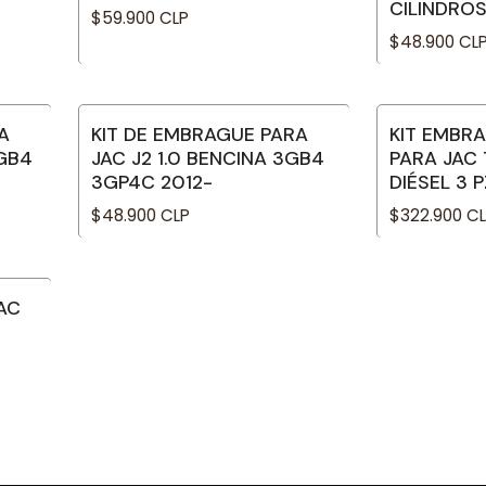
CILINDROS
$59.900 CLP
$48.900 CL
A
KIT DE EMBRAGUE PARA
KIT EMBR
No disponib
3GB4
JAC J2 1.0 BENCINA 3GB4
PARA JAC 
3GP4C 2012-
DIÉSEL 3 
$48.900 CLP
$322.900 C
AC