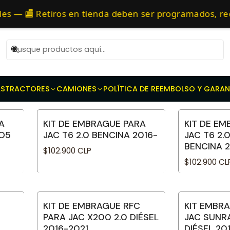
hículos automotrices
Repuestos de transmisión
Kit de Embrag
as 10 AM de Lunes a Viernes y entregaremos al transporte en un máxi
es — 🏬 Retiros en tienda deben ser programados, re
Embragues para Jac
AS
TRACTORES
CAMIONES
POLÍTICA DE REEMBOLSO Y GARAN
A
KIT DE EMBRAGUE PARA
KIT DE E
RO5
JAC T6 2.0 BENCINA 2016-
JAC T6 2
BENCINA 2
$102.900 CLP
$102.900 CL
KIT DE EMBRAGUE RFC
KIT EMBR
PARA JAC X200 2.0 DIÉSEL
JAC SUNR
2016-2021
DIÉSEL 20