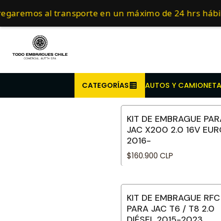
Inicio
Repuestos para ve
Compra antes de l
garemos al transporte en un máximo de 24 hrs hábil
CATEGORÍAS
AUTOS Y CAMIONET
KIT DE EMBRAGUE PAR
JAC X200 2.0 16V EU
2016-
$160.900 CLP
KIT DE EMBRAGUE RFC
PARA JAC T6 / T8 2.0
DIÉSEL 2015-2023