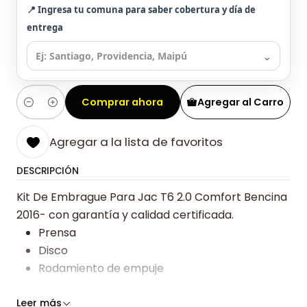
📍 Ingresa tu comuna para saber cobertura y día de
entrega
⌄
Comprar ahora
Agregar al Carro
Cantidad
Agregar a la lista de favoritos
DESCRIPCIÓN
Kit De Embrague Para Jac T6 2.0 Comfort Bencina
2016- con garantía y calidad certificada.
Prensa
Disco
Rodamiento de empuje
Somos especialistas en embragues desde 2019,
Leer más