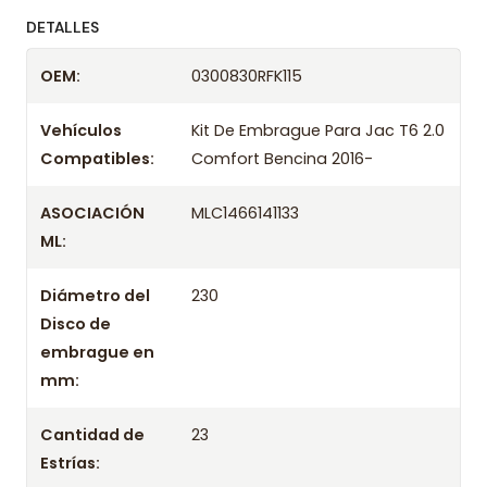
ofreciendo precios bajos y asesoría experta.
DETALLES
Despacharemos el producto con transportista en
OEM:
0300830RFK115
un máximo de 24 hrs hábiles o retira gratis en
tienda previo correo de confirmación.
Vehículos
Kit De Embrague Para Jac T6 2.0
Compatibles:
Comfort Bencina 2016-
ASOCIACIÓN
MLC1466141133
ML:
Diámetro del
230
Disco de
embrague en
mm:
Cantidad de
23
Estrías: