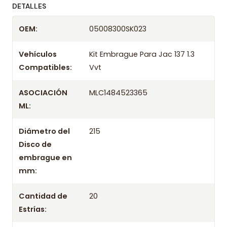
ofreciendo precios bajos y asesoría experta.
DETALLES
Despacharemos el producto con transportista en
OEM:
05008300SK023
un máximo de 24 hrs hábiles o retira gratis en
tienda previo correo de confirmación.
Vehículos
Kit Embrague Para Jac 137 1.3
Compatibles:
Vvt
ASOCIACIÓN
MLC1484523365
ML:
Diámetro del
215
Disco de
embrague en
mm:
Cantidad de
20
Estrías: