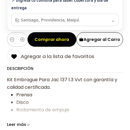
📍 Ingresa tu comuna para saber cobertura y día de
entrega
⌄
Comprar ahora
Agregar al Carro
Cantidad
Agregar a la lista de favoritos
DESCRIPCIÓN
Kit Embrague Para Jac 137 1.3 Vvt con garantía y
calidad certificada.
Prensa
Disco
Rodamiento de empuje
Somos especialistas en embragues desde 2019,
Leer más