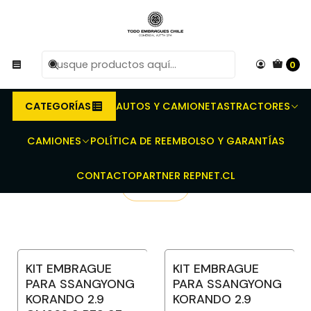
R
Compra antes de las 10 AM de Lunes a Viernes y
e
entregaremos al transporte en un máximo de 24 hrs hábiles.
0
Inicio
Repuestos para vehículos automotrices
Repuestos de transmisión
Kit de Embragues
Embragues para Ssangyong
CATEGORÍAS
AUTOS Y CAMIONETAS
TRACTORES
Embragues para Ssangyong
CAMIONES
POLÍTICA DE REEMBOLSO Y GARANTÍAS
CONTACTO
PARTNER REPNET.CL
Filtros
KIT EMBRAGUE
KIT EMBRAGUE
PARA SSANGYONG
PARA SSANGYONG
KORANDO 2.9
KORANDO 2.9