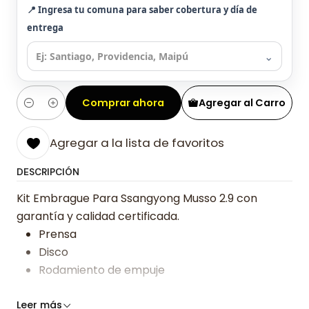
📍 Ingresa tu comuna para saber cobertura y día de
entrega
⌄
Comprar ahora
Agregar al Carro
Cantidad
Agregar a la lista de favoritos
DESCRIPCIÓN
Kit Embrague Para Ssangyong Musso 2.9 con
garantía y calidad certificada.
Prensa
Disco
Rodamiento de empuje
Somos especialistas en embragues desde 2019,
Leer más