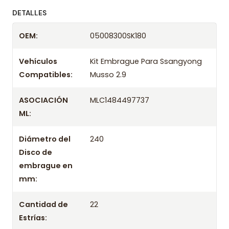
ofreciendo precios bajos y asesoría experta.
DETALLES
Despacharemos el producto con transportista en
OEM:
05008300SK180
un máximo de 24 hrs hábiles o retira gratis en
tienda previo correo de confirmación.
Vehículos
Kit Embrague Para Ssangyong
Compatibles:
Musso 2.9
ASOCIACIÓN
MLC1484497737
ML:
Diámetro del
240
Disco de
embrague en
mm:
Cantidad de
22
Estrías: