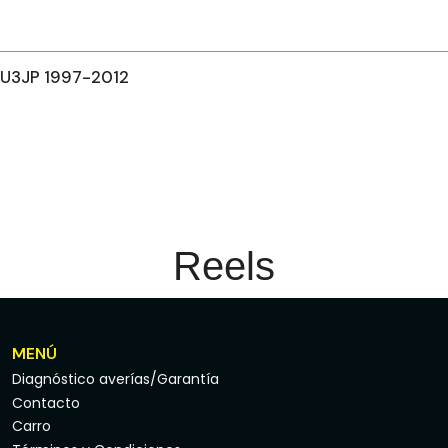
TU3JP 1997-2012
Reels
MENÚ
Diagnóstico averías/Garantía
Contacto
Carro