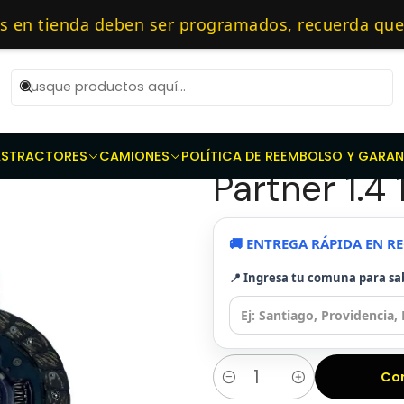
Repuestos de transmisión
Kit de Embragues
Kit Embrague Se
as 10 AM de Lunes a Viernes y entregaremos al transporte en un máxi
n tienda deben ser programados, recuerda que d
pecialistas en embragues — 🔧 Repuestos Original
|
Kit Embrag
AS
TRACTORES
CAMIONES
POLÍTICA DE REEMBOLSO Y GARAN
Partner 1.4
🚚 ENTREGA RÁPIDA EN 
📍 Ingresa tu comuna para sa
Co
Cantidad