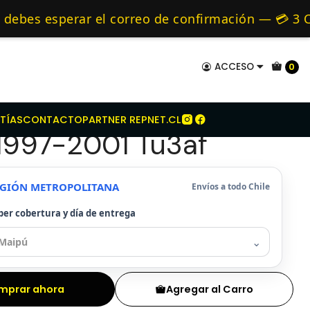
co Para Peugeot Partner 1.4 1997-2001 Tu3af
mo de 24 hrs hábiles.
ebes esperar el correo de confirmación — 💳 3 C
es y Alternativos 🚚 Envíos diariamente a todo 
ACCESO
0
ue Seco Para Peugeot
TÍAS
CONTACTO
PARTNER REPNET.CL
 1997-2001 Tu3af
REGIÓN METROPOLITANA
Envíos a todo Chile
ber cobertura y día de entrega
⌄
mprar ahora
Agregar al Carro