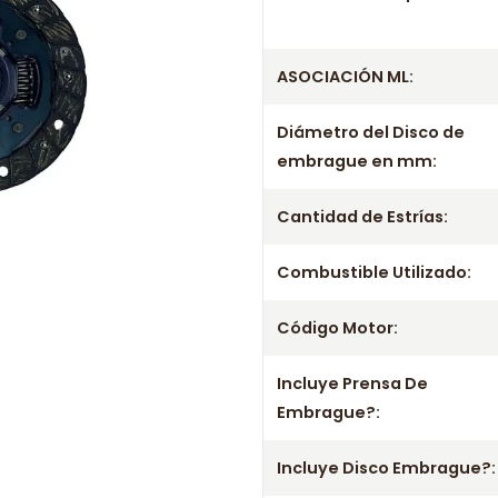
Producto
Información de com
ASOCIACIÓN ML:
Entrega el mismo día en comunas
Diámetro del Disco de
a viernes. Realizamos despachos
embrague en mm:
Incluye
- Prensa
Cantidad de Estrías:
- Disco
Combustible Utilizado:
- Rodamiento / Collarín
Aplicación por años
Código Motor:
1997 1998 1999 2000 2001
Incluye Prensa De
2050-03 2050-43 2050-44 2050-
Embrague?:
2051-S5 2052-88 2052-89 2052
Información importante
Incluye Disco Embrague?: