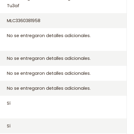
Tu3af
pra
MLC3360381958
 aplicables de Santiago si compras antes de las 10:30 de lunes
No se entregaron detalles adicionales.
 a todo Chile.
No se entregaron detalles adicionales.
No se entregaron detalles adicionales.
No se entregaron detalles adicionales.
Sí
G8 2050-H2 2050-H3 2050-J1 2050-L9 2051-49 2051-J4 2051-J5
87
Sí