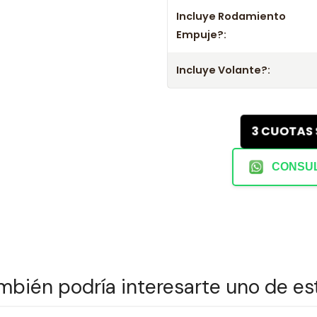
- Mejora el rendimiento y la confi
Incluye Rodamiento
- No olvides consultar la aplicac
Empuje?:
Incluye Volante?:
3 CUOTAS
CONSUL
mbién podría interesarte uno de es