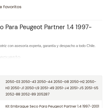
e favoritos
 Para Peugeot Partner 1.4 1997-
riz con asesoría experta, garantía y despacho a todo Chile.
 repuesto
Kit Embrague Seco Para Peugeot Partner 1.4 1997-2001 Tu3af
Seco
2050-03 2050-43 2050-44 2050-G8 2050-H2 2050-
H3 2050-J1 2050-L9 2051-49 2051-J4 2051-J5 2051-S5
/ Códigos equivalentes
2052-88 2052-89 205287
Kit Embrague Seco Para Peugeot Partner 1.4 1997-2001