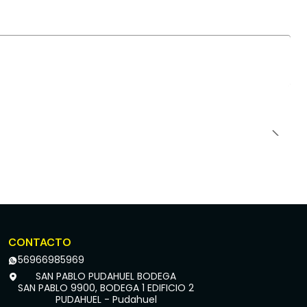
CONTACTO
56966985969
SAN PABLO PUDAHUEL BODEGA
SAN PABLO 9900, BODEGA 1 EDIFICIO 2
PUDAHUEL - Pudahuel