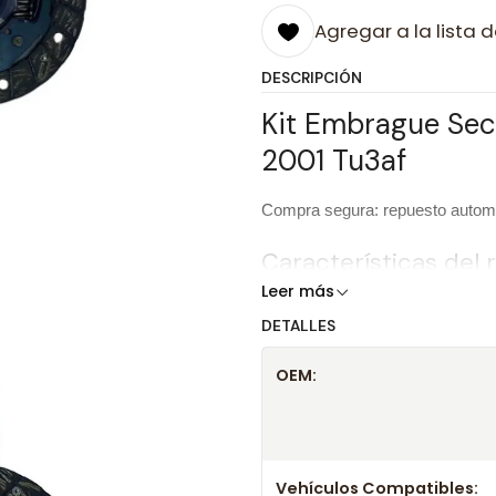
Agregar a la lista d
DESCRIPCIÓN
Kit Embrague Seco
2001 Tu3af
Compra segura: repuesto automot
Características del
Leer más
Producto
DETALLES
Marca
OEM:
OEM
Información técnica
Vehículos Compatibles: