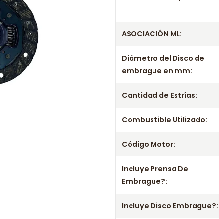
Información técnica
Producto
ASOCIACIÓN ML:
Información de com
Diámetro del Disco de
Entrega el mismo día en comunas
embrague en mm:
a viernes. Realizamos despachos
Incluye
Cantidad de Estrías:
- Prensa
Combustible Utilizado:
- Disco
- Rodamiento / Collarín
Código Motor:
Aplicación por años
Incluye Prensa De
1999 2000 2001 2002
Embrague?:
2050-03 2050-43 2050-44 2050-
2051-S5 2052-88 2052-89 2052
Incluye Disco Embrague?:
Información importante