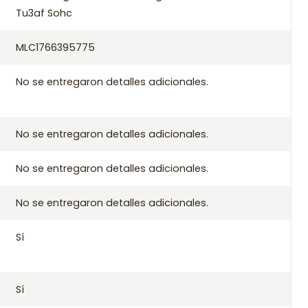
Tu3af Sohc
MLC1766395775
pra
No se entregaron detalles adicionales.
 aplicables de Santiago si compras antes de las 10:30 de lunes
 a todo Chile.
No se entregaron detalles adicionales.
No se entregaron detalles adicionales.
No se entregaron detalles adicionales.
Sí
G8 2050-H2 2050-H3 2050-J1 2050-L9 2051-49 2051-J4 2051-J5
87
Sí