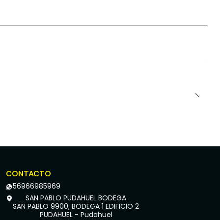
CONTACTO
56966985969
SAN PABLO PUDAHUEL BODEGA
SAN PABLO 9900, BODEGA 1 EDIFICIO 2
PUDAHUEL - Pudahuel