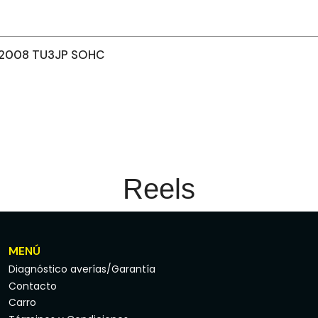
-2008 TU3JP SOHC
Reels
MENÚ
Diagnóstico averías/Garantía
Contacto
Carro