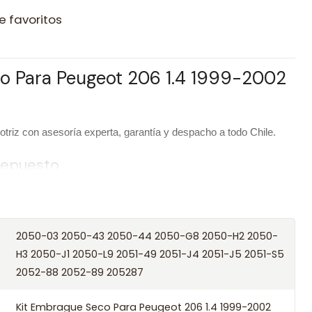
e favoritos
o Para Peugeot 206 1.4 1999-2002
riz con asesoría experta, garantía y despacho a todo Chile.
 repuesto
Kit Embrague Seco Para Peugeot 206 1.4 1999-2002 Tu3af
SOHC
2050-03 2050-43 2050-44 2050-G8 2050-H2 2050-
Seco
H3 2050-J1 2050-L9 2051-49 2051-J4 2051-J5 2051-S5
2052-88 2052-89 205287
/ Códigos equivalentes
Kit Embrague Seco Para Peugeot 206 1.4 1999-2002