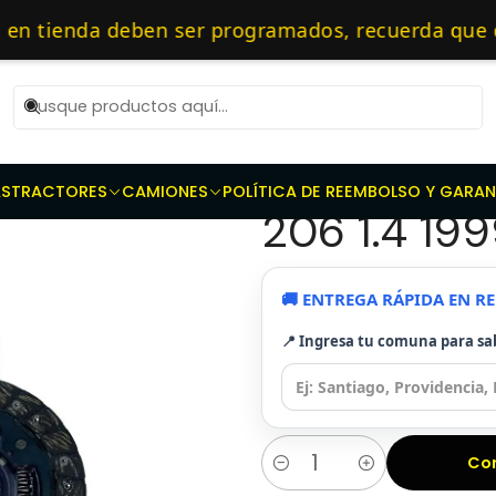
Repuestos de transmisión
Kit de Embragues
Kit Embrague Se
as 10 AM de Lunes a Viernes y entregaremos al transporte en un máxi
tienda deben ser programados, recuerda que deb
ecialistas en embragues — 🔧 Repuestos Originale
|
Kit Embrag
AS
TRACTORES
CAMIONES
POLÍTICA DE REEMBOLSO Y GARAN
206 1.4 19
🚚 ENTREGA RÁPIDA EN 
📍 Ingresa tu comuna para sa
Co
Cantidad