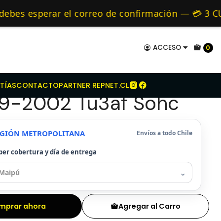
co Para Peugeot 206 1.4 1999-2002 Tu3af Sohc
mo de 24 hrs hábiles.
es esperar el correo de confirmación — 💳 3 CUO
s y Alternativos 🚚 Envíos diariamente a todo C
ACCESO
0
ue Seco Para Peugeot
TÍAS
CONTACTO
PARTNER REPNET.CL
99-2002 Tu3af Sohc
REGIÓN METROPOLITANA
Envíos a todo Chile
ber cobertura y día de entrega
⌄
mprar ahora
Agregar al Carro