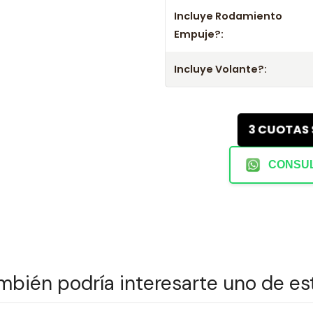
Incluye Rodamiento
- Mejora el rendimiento y la confi
Empuje?:
- No olvides consultar la aplicac
Incluye Volante?:
3 CUOTAS
CONSUL
mbién podría interesarte uno de es