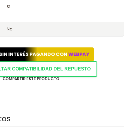
Sí
abilidad con este kit.
ión con tu chasis o datos del vehículo.
No
 SIN INTERÉS PAGANDO CON
WEBPAY
TAR COMPATIBILIDAD DEL REPUESTO
COMPARTIR ESTE PRODUCTO
tos