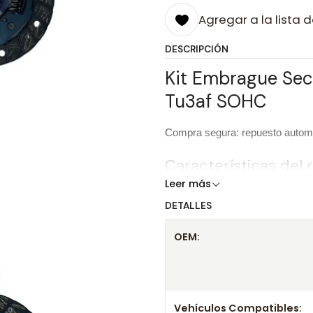
Agregar a la lista d
DESCRIPCIÓN
Kit Embrague Sec
Tu3af SOHC
Compra segura: repuesto automot
Características del
Leer más
DETALLES
Producto
OEM:
Marca
OEM
Vehículos Compatibles: