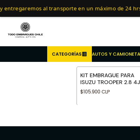
Inicio
Repuestos para veh
Compra antes de l
y entregaremos al transporte en un máximo de 24 hrs
CATEGORÍAS
AUTOS Y CAMIONET
KIT EMBRAGUE PARA
No disponible
ISUZU TROOPER 2.8 4J
$105.900 CLP