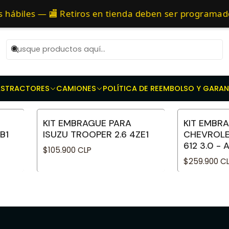
ículos automotrices
Repuestos de transmisión
Kit de Embragu
as 10 AM de Lunes a Viernes y entregaremos al transporte en un máxi
 hábiles — 🏬 Retiros en tienda deben ser programa
Embragues para Isuzu
AS
TRACTORES
CAMIONES
POLÍTICA DE REEMBOLSO Y GARAN
KIT EMBRAGUE PARA
KIT EMBR
No disponible
B1
ISUZU TROOPER 2.6 4ZE1
CHEVROLE
612 3.0 -
$105.900 CLP
$259.900 C