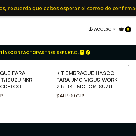
es
Embragues para Isuzu
mo de 24 hrs hábiles.
dos, recuerda que debes esperar el correo de confir
ACCESO
0
TÍAS
CONTACTO
PARTNER REPNET.CL
AGUE PARA
KIT EMBRAGUE HASCO
No disponible
T/ISUZU NKR
PARA JMC VIGUS WORK
 ACDELCO
2.5 DSL MOTOR ISUZU
LP
$411.900 CLP