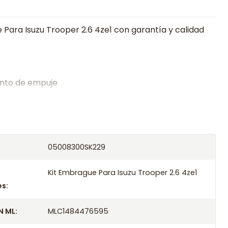
 Para Isuzu Trooper 2.6 4ze1 con garantía y calidad
nto de empuje
alistas en embragues desde 2019, ofreciendo precios
oría experta.
os el producto con transportista en un máximo de
05008300SK229
s o retira gratis en tienda previo correo de
.
Kit Embrague Para Isuzu Trooper 2.6 4ze1
s:
 ML:
MLC1484476595