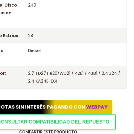
el Disco
240
ue en
 Estrías:
24
le
Diesel
or:
2.7 TD27T R20/WD21 / 4ZE1 / 4JB1 / 2.4 Z24 /
2.4 KA24E-EGI
UOTAS SIN INTERÉS PAGANDO CON
WEBPAY
CONSULTAR COMPATIBILIDAD DEL REPUESTO
COMPARTIR ESTE PRODUCTO