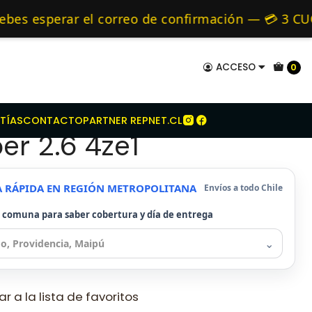
suzu
Kit Embrague Para Isuzu Trooper 2.6 4ze1
mo de 24 hrs hábiles.
s esperar el correo de confirmación — 💳 3 CUOT
 y Alternativos 🚚 Envíos diariamente a todo Ch
ACCESO
0
mbrague Para Isuzu
TÍAS
CONTACTO
PARTNER REPNET.CL
er 2.6 4ze1
A RÁPIDA EN REGIÓN METROPOLITANA
Envíos a todo Chile
u comuna para saber cobertura y día de entrega
⌄
r a la lista de favoritos