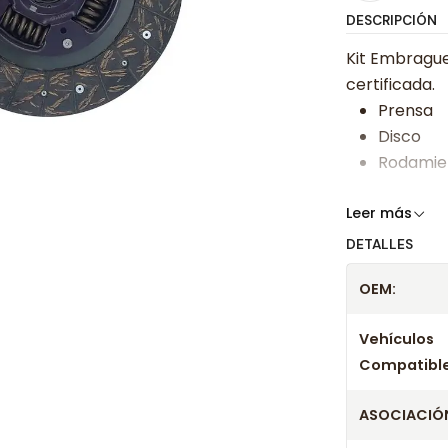
DESCRIPCIÓN
Kit Embrague
certificada.
Prensa
Disco
Rodamie
Somos especi
Leer más
bajos y ases
DETALLES
Despacharem
OEM:
24 hrs hábile
confirmación
Vehículos
Compatible
ASOCIACIÓN