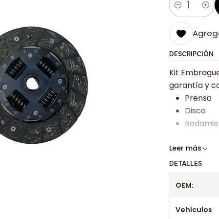
Cantidad
Agrega
DESCRIPCIÓN
Kit Embrague
garantía y ca
Prensa
Disco
Rodamie
Somos especi
Leer más
bajos y ases
DETALLES
Despacharem
OEM:
24 hrs hábile
confirmación
Vehículos