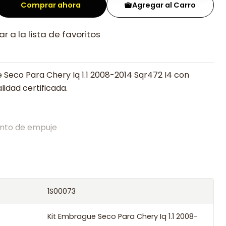
Comprar ahora
Agregar al Carro
r a la lista de favoritos
 Seco Para Chery Iq 1.1 2008-2014 Sqr472 I4 con
lidad certificada.
nto de empuje
alistas en embragues desde 2019, ofreciendo precios
oría experta.
os el producto con transportista en un máximo de
1S00073
s o retira gratis en tienda previo correo de
.
Kit Embrague Seco Para Chery Iq 1.1 2008-