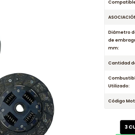
Años c
Compatible
ASOCIACIÓN
Kit Embrague
Kit Embrague
Diámetro d
Kit Embrague
de embrag
Kit Embrague
mm:
Kit Embrague
Kit Embrague
Cantidad de
Kit Embrague
Combustib
Utilizado:
Código Mot
3 C