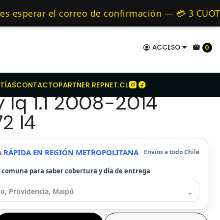
it Embrague Seco Para Chery Iq 1.1 2008-2014 Sqr472 I4
mo de 24 hrs hábiles.
sperar el correo de confirmación — 💳 3 CUOTAS
y Alternativos 🚚 Envíos diariamente a todo Chi
ACCESO
0
mbrague Seco Para
TÍAS
CONTACTO
PARTNER REPNET.CL
 Iq 1.1 2008-2014
2 I4
A RÁPIDA EN REGIÓN METROPOLITANA
Envíos a todo Chile
u comuna para saber cobertura y día de entrega
⌄