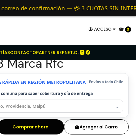
hery
Kit Embrague Para Chery S21 1.3 Marca Rfc
mo de 24 hrs hábiles.
rreo de confirmación — 💳 3 CUOTAS SIN INTERÉS 
ativos 🚚 Envíos diariamente a todo Chile — 💳 
ACCESO
0
mbrague Para Chery
TÍAS
CONTACTO
PARTNER REPNET.CL
.3 Marca Rfc
A RÁPIDA EN REGIÓN METROPOLITANA
Envíos a todo Chile
u comuna para saber cobertura y día de entrega
⌄
Comprar ahora
Agregar al Carro