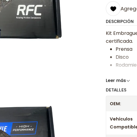
Agrega
DESCRIPCIÓN
Kit Embrague
certificada.
Prensa
Disco
Rodamie
Somos especi
Leer más
bajos y ases
DETALLES
Despacharem
OEM:
24 hrs hábile
confirmación
Vehículos
Compatible