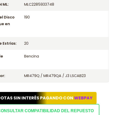
 ML:
MLC2285933748
el Disco
190
ue en
 Estrías:
20
le
Bencina
or:
MR479Q / MR479QA / J3 LSCAB23
UOTAS SIN INTERÉS PAGANDO CON
WEBPAY
CONSULTAR COMPATIBILIDAD DEL REPUESTO