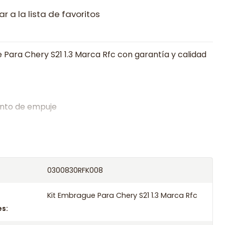
r a la lista de favoritos
 Para Chery S21 1.3 Marca Rfc con garantía y calidad
nto de empuje
alistas en embragues desde 2019, ofreciendo precios
oría experta.
os el producto con transportista en un máximo de
0300830RFK008
s o retira gratis en tienda previo correo de
.
Kit Embrague Para Chery S21 1.3 Marca Rfc
s: