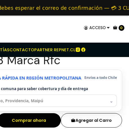
hery
Kit Embrague Para Chery S21 1.3 Marca Rfc
mo de 24 hrs hábiles.
s esperar el correo de confirmación — 💳 3 CUOT
 y Alternativos 🚚 Envíos diariamente a todo Ch
ACCESO
0
mbrague Para Chery
TÍAS
CONTACTO
PARTNER REPNET.CL
.3 Marca Rfc
A RÁPIDA EN REGIÓN METROPOLITANA
Envíos a todo Chile
u comuna para saber cobertura y día de entrega
⌄
Comprar ahora
Agregar al Carro