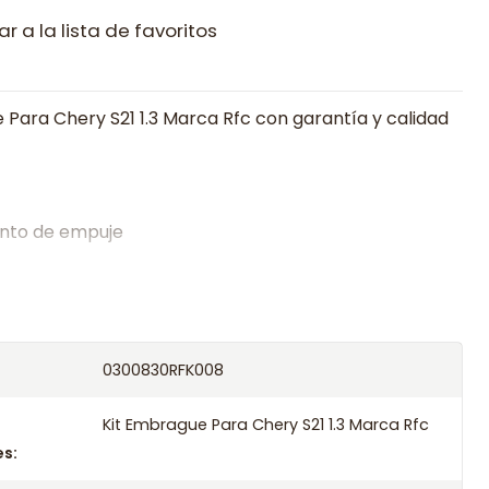
r a la lista de favoritos
 Para Chery S21 1.3 Marca Rfc con garantía y calidad
nto de empuje
alistas en embragues desde 2019, ofreciendo precios
oría experta.
os el producto con transportista en un máximo de
0300830RFK008
s o retira gratis en tienda previo correo de
.
Kit Embrague Para Chery S21 1.3 Marca Rfc
s: