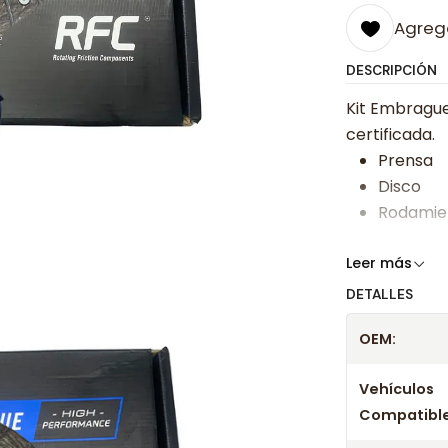
Agrega
DESCRIPCIÓN
Kit Embrague
certificada.
Prensa
Disco
Rodamie
Somos especi
Leer más
bajos y ases
DETALLES
Despacharem
OEM:
24 hrs hábile
confirmación
Vehículos
Compatible