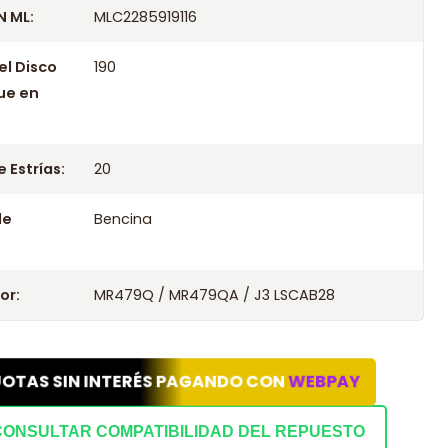
 ML:
MLC2285919116
el Disco
190
ue en
 Estrías:
20
le
Bencina
or:
MR479Q / MR479QA / J3 LSCAB28
UOTAS SIN INTERÉS PAGANDO CON
WEBPAY
CONSULTAR COMPATIBILIDAD DEL REPUESTO