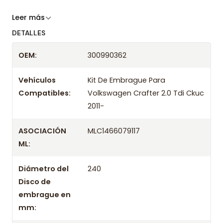
Somos especialistas en embragues desde 2019,
Leer más
ofreciendo precios bajos y asesoría experta.
DETALLES
Despacharemos el producto con transportista en
OEM:
300990362
un máximo de 24 hrs hábiles o retira gratis en
tienda previo correo de confirmación.
Vehículos
Kit De Embrague Para
Compatibles:
Volkswagen Crafter 2.0 Tdi Ckuc
2011-
ASOCIACIÓN
MLC1466079117
ML:
Diámetro del
240
Disco de
embrague en
mm: