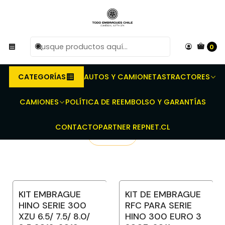
R
Compra antes de las 10 AM de Lunes a Viernes y
e
entregaremos al transporte en un máximo de 24 hrs hábiles.
0
Inicio
Repuestos para vehículos automotrices
Repuestos de transmisión
Kit de Embragues
Embragues para Hino
CATEGORÍAS
AUTOS Y CAMIONETAS
TRACTORES
Embragues para Hino
CAMIONES
POLÍTICA DE REEMBOLSO Y GARANTÍAS
CONTACTO
PARTNER REPNET.CL
Filtros
KIT EMBRAGUE
KIT DE EMBRAGUE
No disponible
HINO SERIE 300
RFC PARA SERIE
XZU 6.5/ 7.5/ 8.0/
HINO 300 EURO 3