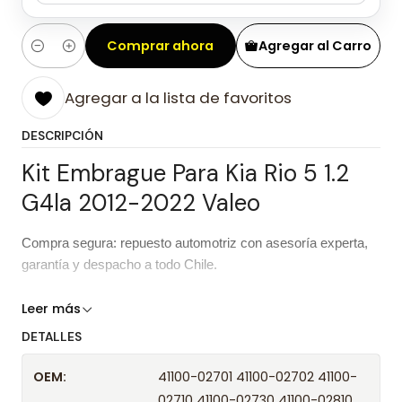
Comprar ahora
Agregar al Carro
Cantidad
Agregar a la lista de favoritos
DESCRIPCIÓN
Kit Embrague Para Kia Rio 5 1.2
G4la 2012-2022 Valeo
Compra segura: repuesto automotriz con asesoría experta,
garantía y despacho a todo Chile.
Características del repuesto
Leer más
DETALLES
Kit Embrague Para Kia Rio 5 1.2 G4la
Producto
2012-2022 Valeo
OEM:
41100-02701 41100-02702 41100-
02710 41100-02730 41100-02810