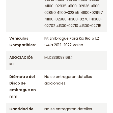
Marca
Valeo
41100-02835 41100-02836 41100-
02850 41100-02855 41100-02857
OEM
/ Códigos equivalentes
41100-02880 41300-02701 41300-
02702 41300-02710 41300-02715
Información técnica
Producto
Vehículos
Kit Embrague Para Kia Rio 5 1.2
Compatibles:
G4la 2012-2022 Valeo
Información de compra
ASOCIACIÓN
MLC3360931694
Entrega el mismo día en comunas aplicables de Santiago si
compras antes de las 10:30 de lunes a viernes. Realizamos
ML:
despachos a todo Chile.
Diámetro del
No se entregaron detalles
Incluye
Disco de
adicionales.
- Prensa
embrague en
- Disco
mm:
- Rodamiento / Collarín
Cantidad de
No se entregaron detalles
Aplicación por años