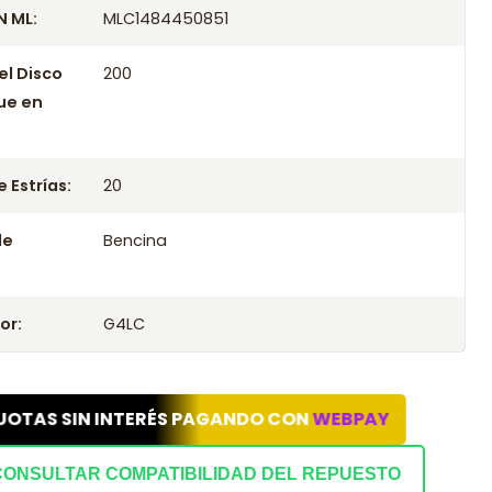
 ML:
MLC1484450851
el Disco
200
ue en
 Estrías:
20
le
Bencina
or:
G4LC
UOTAS SIN INTERÉS PAGANDO CON
WEBPAY
CONSULTAR COMPATIBILIDAD DEL REPUESTO