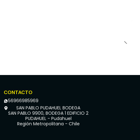
CONTACTO
56966985969
SAN PABLO PUDAHUEL BODEGA
SAN PABLO 9900, BODEGA 1 EDIFICIO 2
PUDAHUEL - Pudahuel
Región Metropolitana - Chile