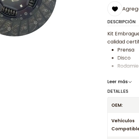
Agrega
DESCRIPCIÓN
Kit Embrague
calidad certi
Prensa
Disco
Rodamie
Somos especi
Leer más
bajos y ases
DETALLES
Despacharem
OEM:
24 hrs hábile
confirmación
Vehículos
Compatible