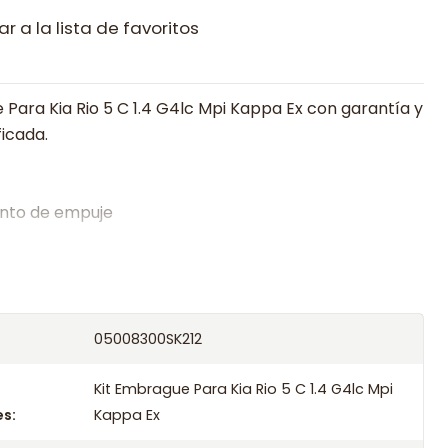
r a la lista de favoritos
 Para Kia Rio 5 C 1.4 G4lc Mpi Kappa Ex con garantía y
ficada.
nto de empuje
alistas en embragues desde 2019, ofreciendo precios
oría experta.
os el producto con transportista en un máximo de
05008300SK212
s o retira gratis en tienda previo correo de
.
Kit Embrague Para Kia Rio 5 C 1.4 G4lc Mpi
s:
Kappa Ex