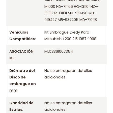
41421-43030 41421-43040 41421-
OEM
/ Códigos equivalentes
M1000 HD-711106 HQ-131101 HQ-
131111 HR-131131 MB-919426 MB-
Información técnica
919427 MB-937205 MD-710118
Producto
Vehículos
Kit Embrague Exedy Para
Información de compra
Compatibles:
Mitsubishi L200 2.5 1987-1998
Entrega el mismo día en comunas aplicables de Santiago si
compras antes de las 10:30 de lunes a viernes. Realizamos
ASOCIACIÓN
MLC3361007354
despachos a todo Chile.
ML:
Incluye
Diámetro del
No se entregaron detalles
- Prensa
Disco de
adicionales.
- Disco
embrague en
mm:
- Rodamiento / Collarín
Aplicación por años
Cantidad de
No se entregaron detalles
1987 1988 1989 1990 1991 1992 1993 1994 1995 1996 1997
Estrías:
adicionales.