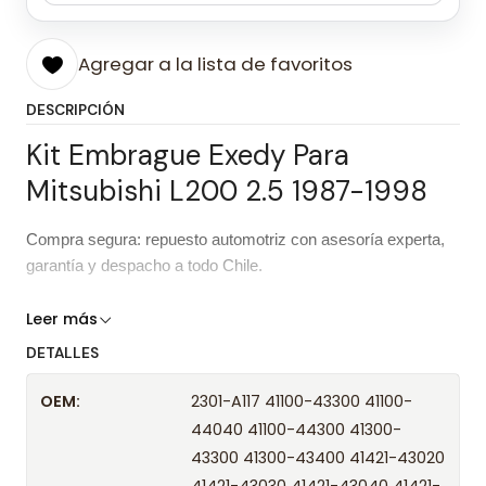
Agregar a la lista de favoritos
DESCRIPCIÓN
Kit Embrague Exedy Para
Mitsubishi L200 2.5 1987-1998
Compra segura: repuesto automotriz con asesoría experta,
garantía y despacho a todo Chile.
Características del repuesto
Leer más
DETALLES
Kit Embrague Exedy Para Mitsubishi
Producto
L200 2.5 1987-1998
OEM:
2301-A117 41100-43300 41100-
44040 41100-44300 41300-
Marca
Exedy
43300 41300-43400 41421-43020