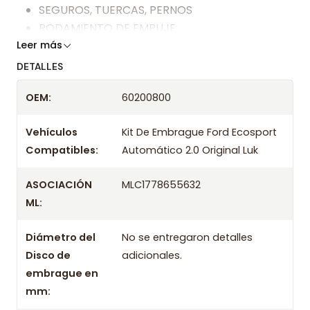
SEGUROS, TUERCAS, PERNOS
RODAMIENTO DE EMPUJE
Leer más
COJINETE
Y TODO LO DE LA IMAGEN.
DETALLES
Somos especialistas en embragues desde 2019,
OEM:
60200800
ofreciendo precios bajos y asesoría experta.
Vehículos
Kit De Embrague Ford Ecosport
Despacharemos el producto con transportista en
Compatibles:
Automático 2.0 Original Luk
un máximo de 24 hrs hábiles o retira gratis en
tienda previo correo de confirmación.
ASOCIACIÓN
MLC1778655632
ML:
Diámetro del
No se entregaron detalles
Disco de
adicionales.
embrague en
mm: