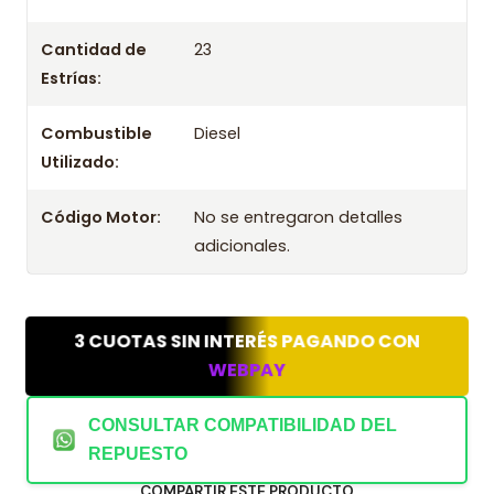
2024
Cantidad de
23
Kit De Embrague Hasco Para Maxus T60 2.0 Diesel
Estrías:
2025
Combustible
Diesel
Utilizado:
Código Motor:
No se entregaron detalles
adicionales.
3 CUOTAS SIN INTERÉS PAGANDO CON
WEBPAY
CONSULTAR COMPATIBILIDAD DEL
REPUESTO
COMPARTIR ESTE PRODUCTO