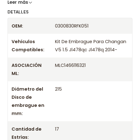
Somos especialistas en embragues desde 2019,
Leer más
ofreciendo precios bajos y asesoría experta.
DETALLES
Despacharemos el producto con transportista en
OEM:
0300830RFK051
un máximo de 24 hrs hábiles o retira gratis en
tienda previo correo de confirmación.
Vehículos
Kit De Embrague Para Changan
Compatibles:
V5 1.5 Jl478qc Jl478q 2014-
ASOCIACIÓN
MLC1466116321
ML:
Diámetro del
215
Disco de
embrague en
mm:
Cantidad de
17
Estrías: