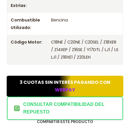
Estrías:
Combustible
Bencina
Utilizado:
Código Motor:
C18NE / C20NE / C20SEL / Z18XER
/ Z14XEP / Z16SE / Y17DTL / LJ1 / LS
LJ1 / Z18XE1 / Z20LEH
3 CUOTAS SIN INTERÉS PAGANDO CON
WEBPAY
CONSULTAR COMPATIBILIDAD DEL
REPUESTO
COMPARTIR ESTE PRODUCTO