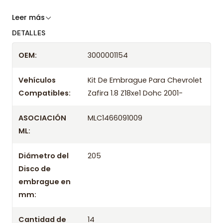
Somos especialistas en embragues desde 2019,
Leer más
ofreciendo precios bajos y asesoría experta.
DETALLES
Despacharemos el producto con transportista en
OEM:
3000001154
un máximo de 24 hrs hábiles o retira gratis en
tienda previo correo de confirmación.
Vehículos
Kit De Embrague Para Chevrolet
Compatibles:
Zafira 1.8 Z18xe1 Dohc 2001-
ASOCIACIÓN
MLC1466091009
ML:
Diámetro del
205
Disco de
embrague en
mm:
Cantidad de
14