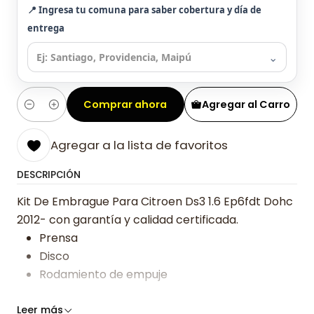
📍 Ingresa tu comuna para saber cobertura y día de
entrega
⌄
Comprar ahora
Agregar al Carro
Cantidad
Agregar a la lista de favoritos
DESCRIPCIÓN
Kit De Embrague Para Citroen Ds3 1.6 Ep6fdt Dohc
2012- con garantía y calidad certificada.
Prensa
Disco
Rodamiento de empuje
Somos especialistas en embragues desde 2019,
Leer más