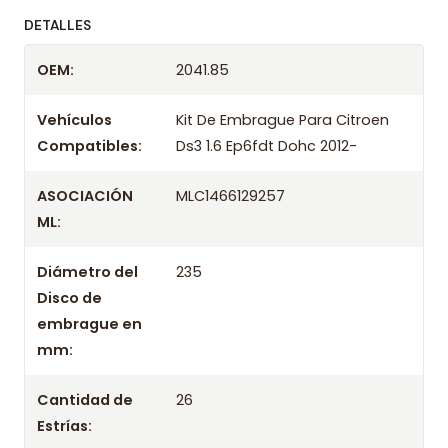
ofreciendo precios bajos y asesoría experta.
DETALLES
Despacharemos el producto con transportista en
OEM:
2041.85
un máximo de 24 hrs hábiles o retira gratis en
tienda previo correo de confirmación.
Vehículos
Kit De Embrague Para Citroen
Compatibles:
Ds3 1.6 Ep6fdt Dohc 2012-
ASOCIACIÓN
MLC1466129257
ML:
Diámetro del
235
Disco de
embrague en
mm:
Cantidad de
26
Estrías: