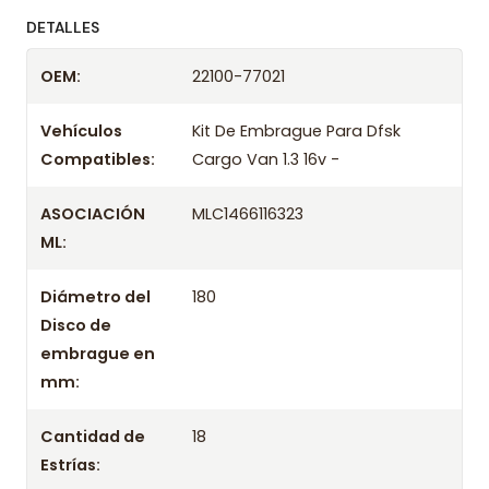
ofreciendo precios bajos y asesoría experta.
DETALLES
Despacharemos el producto con transportista en
OEM:
22100-77021
un máximo de 24 hrs hábiles o retira gratis en
tienda previo correo de confirmación.
Vehículos
Kit De Embrague Para Dfsk
Compatibles:
Cargo Van 1.3 16v -
ASOCIACIÓN
MLC1466116323
ML:
Diámetro del
180
Disco de
embrague en
mm:
Cantidad de
18
Estrías: