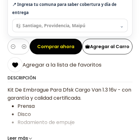
📍 Ingresa tu comuna para saber cobertura y día de
entrega
⌄
Comprar ahora
Agregar al Carro
Cantidad
Agregar a la lista de favoritos
DESCRIPCIÓN
Kit De Embrague Para Dfsk Cargo Van 1.3 16v - con
garantía y calidad certificada.
Prensa
Disco
Rodamiento de empuje
Somos especialistas en embragues desde 2019,
Leer más