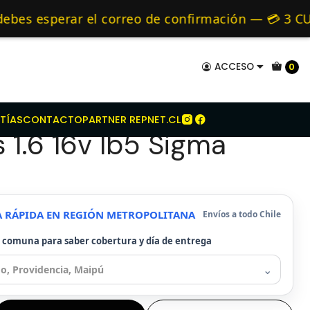
it De Embrague Para Ford Focus 1.6 16v Ib5 Sigma 2011-
mo de 24 hrs hábiles.
 esperar el correo de confirmación — 💳 3 CUOT
 y Alternativos 🚚 Envíos diariamente a todo Ch
ACCESO
0
e Embrague Para Ford
TÍAS
CONTACTO
PARTNER REPNET.CL
 1.6 16v Ib5 Sigma
A RÁPIDA EN REGIÓN METROPOLITANA
Envíos a todo Chile
u comuna para saber cobertura y día de entrega
⌄