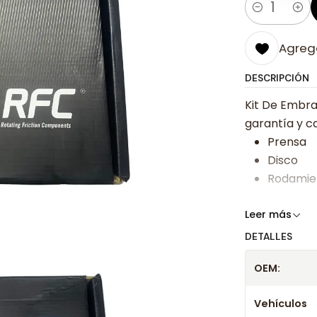
Cantidad
Agrega
DESCRIPCIÓN
Kit De Embra
garantía y ca
Prensa
Disco
Rodamie
Somos especi
Leer más
bajos y ases
DETALLES
Despacharem
OEM:
24 hrs hábile
confirmación
Vehículos