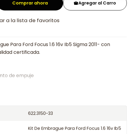
Comprar ahora
Agregar al Carro
r a la lista de favoritos
gue Para Ford Focus 1.6 16v Ib5 Sigma 2011- con
lidad certificada.
nto de empuje
alistas en embragues desde 2019, ofreciendo precios
oría experta.
os el producto con transportista en un máximo de
622.3150-33
s o retira gratis en tienda previo correo de
.
Kit De Embrague Para Ford Focus 1.6 16v Ib5