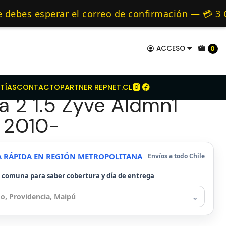
it De Embrague Para Mazda 2 1.5 Zyve Aldmn1 Dohc 2010-
mo de 24 hrs hábiles.
es esperar el correo de confirmación — 💳 3 CUO
s y Alternativos 🚚 Envíos diariamente a todo C
ACCESO
0
e Embrague Para
TÍAS
CONTACTO
PARTNER REPNET.CL
 2 1.5 Zyve Aldmn1
 2010-
A RÁPIDA EN REGIÓN METROPOLITANA
Envíos a todo Chile
u comuna para saber cobertura y día de entrega
⌄