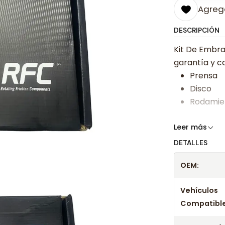
Agrega
DESCRIPCIÓN
Kit De Embra
garantía y ca
Prensa
Disco
Rodamie
Somos especi
Leer más
bajos y ases
DETALLES
Despacharem
OEM:
24 hrs hábile
confirmación
Vehículos
Compatible