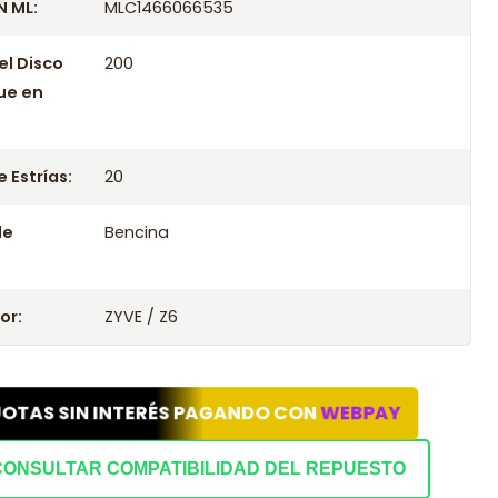
 ML:
MLC1466066535
el Disco
200
ue en
 Estrías:
20
le
Bencina
or:
ZYVE / Z6
UOTAS SIN INTERÉS PAGANDO CON
WEBPAY
CONSULTAR COMPATIBILIDAD DEL REPUESTO