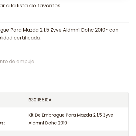
r a la lista de favoritos
gue Para Mazda 2 1.5 Zyve Aldmn1 Dohc 2010- con
lidad certificada.
nto de empuje
alistas en embragues desde 2019, ofreciendo precios
oría experta.
os el producto con transportista en un máximo de
B30116510A
s o retira gratis en tienda previo correo de
.
Kit De Embrague Para Mazda 2 1.5 Zyve
s:
Aldmn1 Dohc 2010-